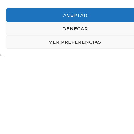
ACEPTAR
FISIOTERAPEUTAS
Servicio de asistencia en caso de lesiones.
DENEGAR
VER PREFERENCIAS
ÚLTIMA EDICIÓN
1200 participantes
95
equipos
270
partidos
14