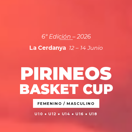
6ª Edición – 2026
La Cerdanya
12 – 14 Junio
PIRINEOS
BASKET CUP
FEMENINO / MASCULINO
U10 ● U12 ● U14 ● U16 ● U18