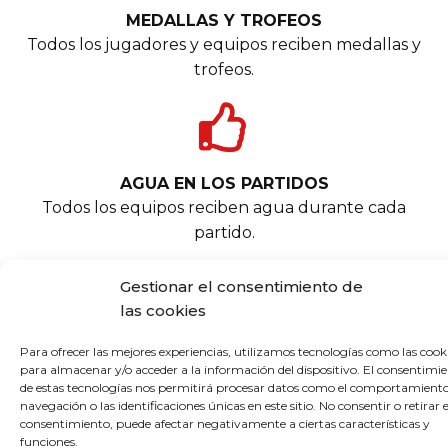
MEDALLAS Y TROFEOS
Todos los jugadores y equipos reciben medallas y
trofeos.
AGUA EN LOS PARTIDOS
Todos los equipos reciben agua durante cada
partido.
Gestionar el consentimiento de
las cookies
FICHA FEDERATIVA O DNI
Para ofrecer las mejores experiencias, utilizamos tecnologías como las cook
Cualquier jugador puede participar con la ficha
para almacenar y/o acceder a la información del dispositivo. El consentimi
de estas tecnologías nos permitirá procesar datos como el comportamient
federativa o el DNI.
navegación o las identificaciones únicas en este sitio. No consentir o retirar e
consentimiento, puede afectar negativamente a ciertas características y
funciones.